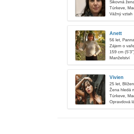
Šikovná žena
Túrkeve, Ma
Vážný vztah
Anett
56 let, Pann
Zájem o vaře
159 cm (5'3")
Manželství
Vivien
25 let, Blížen
Žena hledá 
Túrkeve, Ma
Opravdová l