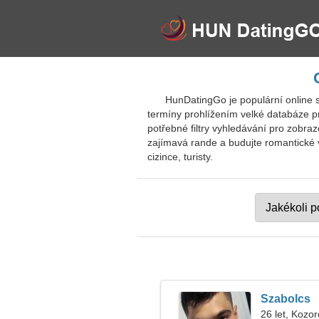
HunDatingGo je populární online
termíny prohlížením velké databáze pr
potřebné filtry vyhledávání pro zobra
zajímavá rande a budujte romantické vz
cizince, turisty.
Szabolcs
26 let, Kozo