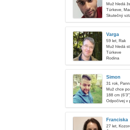
Muž hledá ž
Túrkeve, Ma
Skutečný vz
Varga
59 let, Rak
Muž hledá s
Túrkeve
Rodina
Simon
31 rok, Pan
Muž chce po
188 cm (6'3")
Odpočívej v 
Franciska
27 let, Kozo