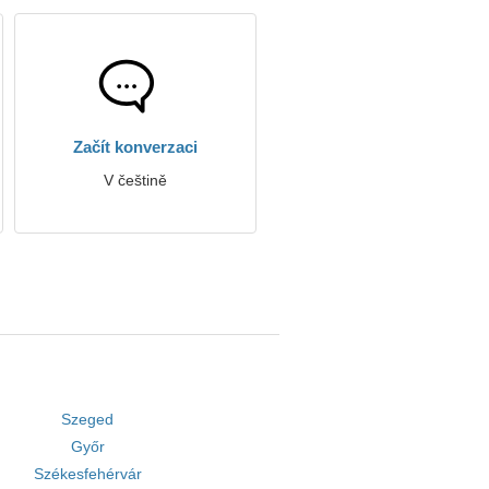
Začít konverzaci
V češtině
Szeged
Győr
Székesfehérvár