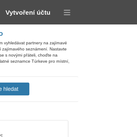
Vytvoření účtu
o
m vyhledávat partnery na zajímavé
zání zajímavého seznámení. Nastavte
se s novými přáteli, choďte na
zplatné seznamce Túrkeve pro místní,
ec