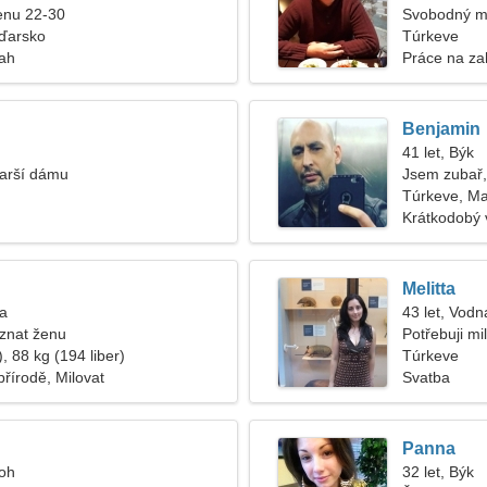
enu 22-30
Svobodný m
ďarsko
Túrkeve
tah
Práce na za
Benjamin
41 let, Býk
tarší dámu
Jsem zubař,
Túrkeve, M
Krátkodobý 
Melitta
na
43 let, Vodn
znat ženu
Potřebuji mi
, 88 kg (194 liber)
cestovali
Túrkeve
přírodě, Milovat
Svatba
Panna
roh
32 let, Býk