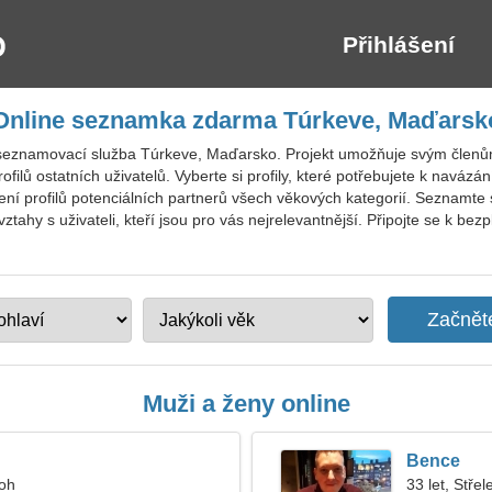
Přihlášení
Online seznamka zdarma Túrkeve, Maďarsk
 seznamovací služba Túrkeve, Maďarsko. Projekt umožňuje svým členů
ofilů ostatních uživatelů. Vyberte si profily, které potřebujete k navá
zení profilů potenciálních partnerů všech věkových kategorií. Seznamte 
tahy s uživateli, kteří jsou pro vás nejrelevantnější. Připojte se k be
Muži a ženy online
Bence
roh
33 let, Střel