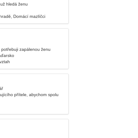
už hledá ženu
hradě, Domácí mazlíčci
 potřebuji zapálenou ženu
aďarsko
vztah
ář
lujícího přítele, abychom spolu