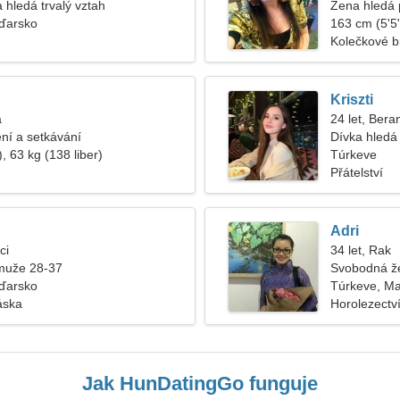
 hledá trvalý vztah
Žena hledá 
ďarsko
163 cm (5'5"
Kolečkové b
Kriszti
a
24 let, Bera
ní a setkávání
Dívka hledá 
, 63 kg (138 liber)
Túrkeve
Přátelství
Adri
ci
34 let, Rak
muže 28-37
Svobodná ž
ďarsko
Túrkeve, M
áska
Horolezectví
Jak HunDatingGo funguje