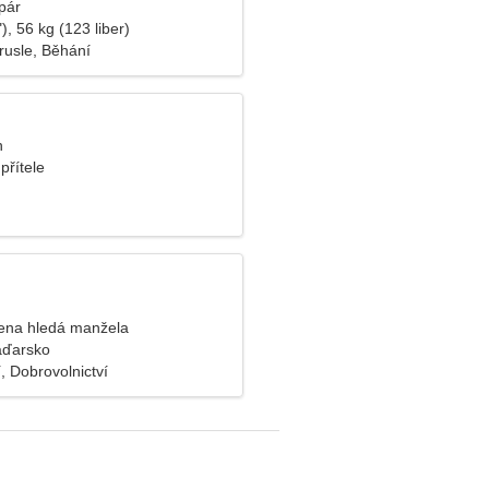
pár
), 56 kg (123 liber)
rusle, Běhání
n
přítele
ena hledá manžela
aďarsko
, Dobrovolnictví