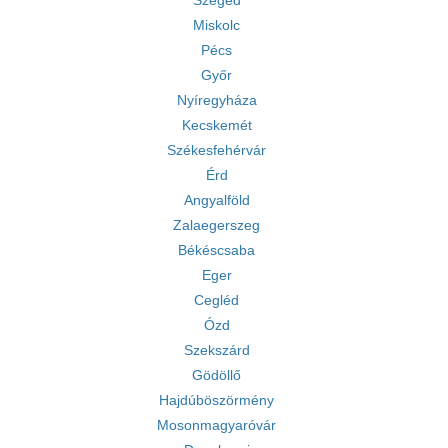
Szeged
Miskolc
Pécs
Győr
Nyíregyháza
Kecskemét
Székesfehérvár
Érd
Angyalföld
Zalaegerszeg
Békéscsaba
Eger
Cegléd
Ózd
Szekszárd
Gödöllő
Hajdúböszörmény
Mosonmagyaróvár