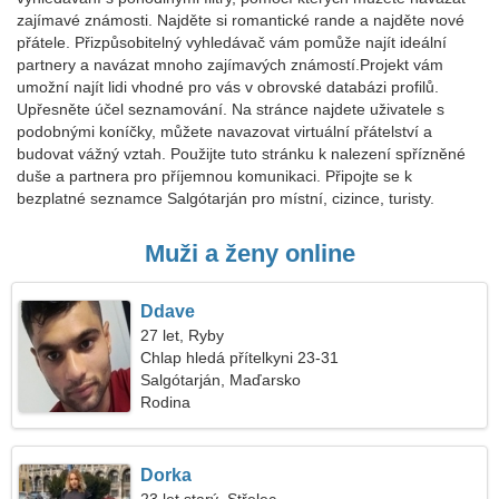
zajímavé známosti. Najděte si romantické rande a najděte nové
přátele. Přizpůsobitelný vyhledávač vám pomůže najít ideální
partnery a navázat mnoho zajímavých známostí.Projekt vám
umožní najít lidi vhodné pro vás v obrovské databázi profilů.
Upřesněte účel seznamování. Na stránce najdete uživatele s
podobnými koníčky, můžete navazovat virtuální přátelství a
budovat vážný vztah. Použijte tuto stránku k nalezení spřízněné
duše a partnera pro příjemnou komunikaci. Připojte se k
bezplatné seznamce Salgótarján pro místní, cizince, turisty.
Muži a ženy online
Ddave
27 let, Ryby
Chlap hledá přítelkyni 23-31
Salgótarján, Maďarsko
Rodina
Dorka