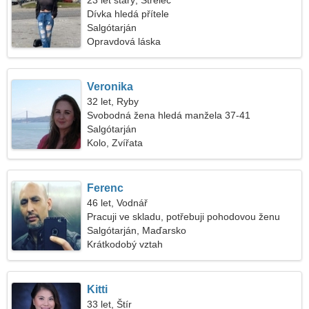
23 let starý, Střelec
Dívka hledá přítele
Salgótarján
Opravdová láska
Veronika
32 let, Ryby
Svobodná žena hledá manžela 37-41
Salgótarján
Kolo, Zvířata
Ferenc
46 let, Vodnář
Pracuji ve skladu, potřebuji pohodovou ženu
Salgótarján, Maďarsko
Krátkodobý vztah
Kitti
33 let, Štír