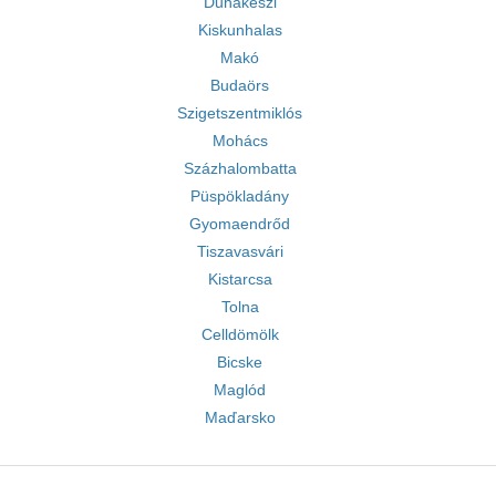
Dunakeszi
Kiskunhalas
Makó
Budaörs
Szigetszentmiklós
Mohács
Százhalombatta
Püspökladány
Gyomaendrőd
Tiszavasvári
Kistarcsa
Tolna
Celldömölk
Bicske
Maglód
Maďarsko