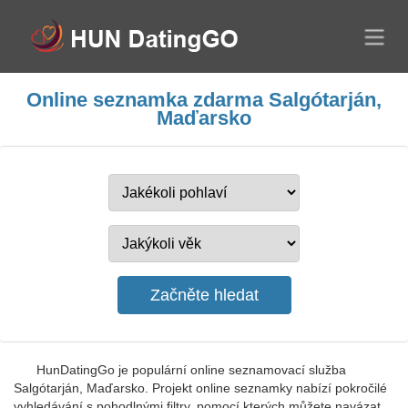
Online seznamka zdarma Salgótarján,
Maďarsko
HunDatingGo je populární online seznamovací služba
Salgótarján, Maďarsko. Projekt online seznamky nabízí pokročilé
vyhledávání s pohodlnými filtry, pomocí kterých můžete navázat