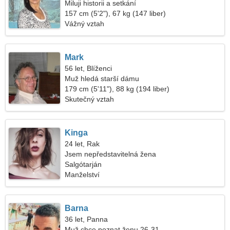
Miluji historii a setkání
157 cm (5'2"), 67 kg (147 liber)
Vážný vztah
Mark
56 let, Blíženci
Muž hledá starší dámu
179 cm (5'11"), 88 kg (194 liber)
Skutečný vztah
Kinga
24 let, Rak
Jsem nepředstavitelná žena
Salgótarján
Manželství
Barna
36 let, Panna
Muž chce poznat ženu 26-31