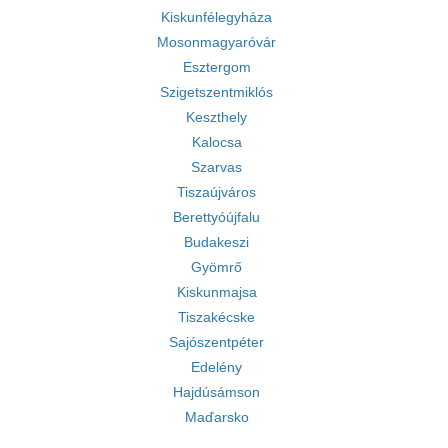
Kiskunfélegyháza
Mosonmagyaróvár
Esztergom
Szigetszentmiklós
Keszthely
Kalocsa
Szarvas
Tiszaújváros
Berettyóújfalu
Budakeszi
Gyömrő
Kiskunmajsa
Tiszakécske
Sajószentpéter
Edelény
Hajdúsámson
Maďarsko