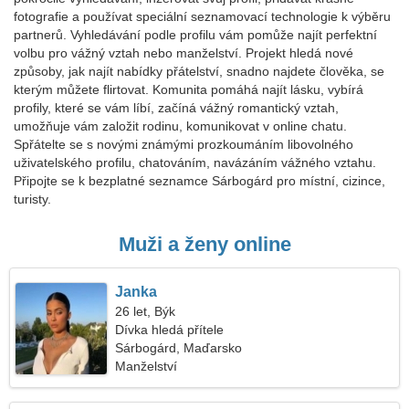
fotografie a používat speciální seznamovací technologie k výběru
partnerů. Vyhledávání podle profilu vám pomůže najít perfektní
volbu pro vážný vztah nebo manželství. Projekt hledá nové
způsoby, jak najít nabídky přátelství, snadno najdete člověka, se
kterým můžete flirtovat. Komunita pomáhá najít lásku, vybírá
profily, které se vám líbí, začíná vážný romantický vztah,
umožňuje vám založit rodinu, komunikovat v online chatu.
Spřátelte se s novými známými prozkoumáním libovolného
uživatelského profilu, chatováním, navázáním vážného vztahu.
Připojte se k bezplatné seznamce Sárbogárd pro místní, cizince,
turisty.
Muži a ženy online
Janka
26 let, Býk
Dívka hledá přítele
Sárbogárd, Maďarsko
Manželství