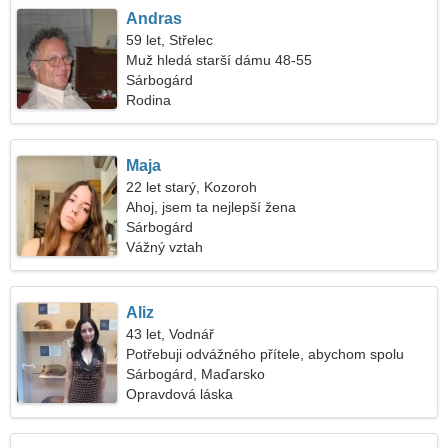
Andras
59 let, Střelec
Muž hledá starší dámu 48-55
Sárbogárd
Rodina
Maja
22 let starý, Kozoroh
Ahoj, jsem ta nejlepší žena
Sárbogárd
Vážný vztah
Aliz
43 let, Vodnář
Potřebuji odvážného přítele, abychom spolu
tančili
Sárbogárd, Maďarsko
Opravdová láska