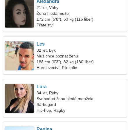
Alexandra
21 let, Váhy
Žena hledá muže
172 cm (5'8"), 53 kg (116 liber)
Přátelství
Les
32 let, Býk
Muž chce poznat ženu
188 cm (6'3"), 82 kg (180 liber)
Horolezectví, Filozofie
Lora
34 let, Ryby
Svobodná žena hledá manžela
Sárbogárd
Hip-hop, Ragby
Regina