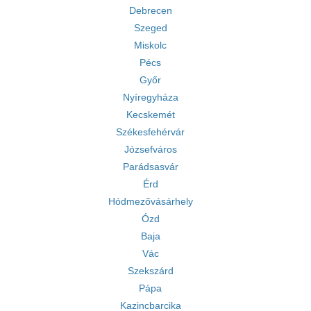
Debrecen
Szeged
Miskolc
Pécs
Győr
Nyíregyháza
Kecskemét
Székesfehérvár
Józsefváros
Parádsasvár
Érd
Hódmezővásárhely
Ózd
Baja
Vác
Szekszárd
Pápa
Kazincbarcika