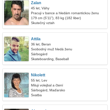
Zalan
45 let, Váhy
Pracuji v bance a hledám romantickou ženu
179 cm (5'11"), 83 kg (182 liber)
Skutečný vztah
Attila
36 let, Beran
Svobodný muž hledá ženu
Sárbogárd
Skateboarding, Baseball
Nikolett
55 let, Lev
Miluji volejbal a čtení
Sárbogárd, Maďarsko
Svatba