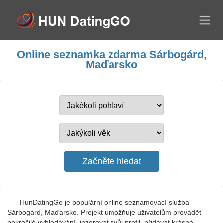
Online seznamka zdarma Sárbogárd,
Maďarsko
HunDatingGo je populární online seznamovací služba
Sárbogárd, Maďarsko. Projekt umožňuje uživatelům provádět
pokročilé vyhledávání, inzerovat svůj profil, přidávat krásné