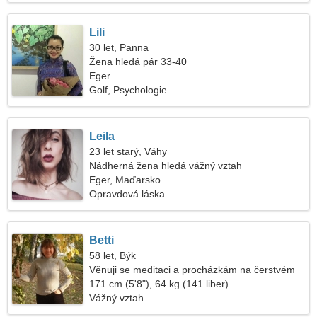
Lili
30 let, Panna
Žena hledá pár 33-40
Eger
Golf, Psychologie
Leila
23 let starý, Váhy
Nádherná žena hledá vážný vztah
Eger, Maďarsko
Opravdová láska
Betti
58 let, Býk
Věnuji se meditaci a procházkám na čerstvém
vzduchu
171 cm (5'8"), 64 kg (141 liber)
Vážný vztah