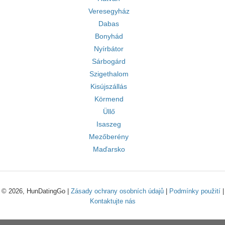
Veresegyház
Dabas
Bonyhád
Nyírbátor
Sárbogárd
Szigethalom
Kisújszállás
Körmend
Üllő
Isaszeg
Mezőberény
Maďarsko
© 2026, HunDatingGo |
Zásady ochrany osobních údajů
|
Podmínky použití
|
Kontaktujte nás