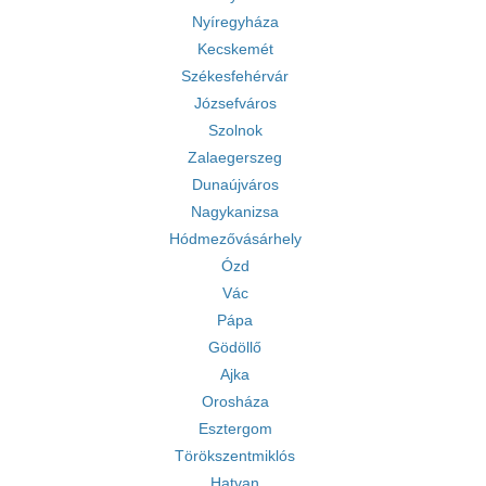
Nyíregyháza
Kecskemét
Székesfehérvár
Józsefváros
Szolnok
Zalaegerszeg
Dunaújváros
Nagykanizsa
Hódmezővásárhely
Ózd
Vác
Pápa
Gödöllő
Ajka
Orosháza
Esztergom
Törökszentmiklós
Hatvan