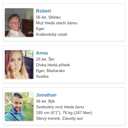
Robert
56 let, Střelec
Muž hledá starší dámu
Eger
Krátkodobý vztah
Anna
25 let, Štír
Dívka hledá přítele
Eger, Maďarsko
Svatba
Jonathan
36 let, Býk
Svobodný muž hledá ženu
185 cm (6'1"), 76 kg (167 liber)
Silový trénink, Závody aut