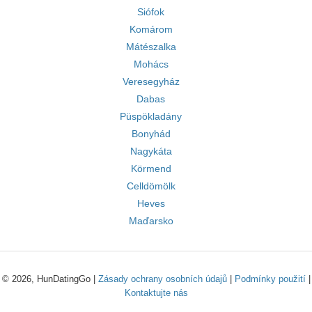
Siófok
Komárom
Mátészalka
Mohács
Veresegyház
Dabas
Püspökladány
Bonyhád
Nagykáta
Körmend
Celldömölk
Heves
Maďarsko
© 2026, HunDatingGo |
Zásady ochrany osobních údajů
|
Podmínky použití
|
Kontaktujte nás