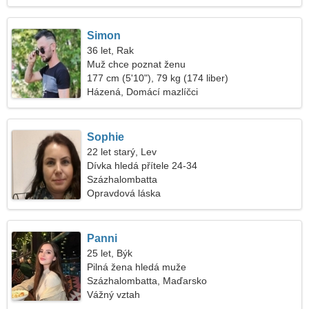
Simon
36 let, Rak
Muž chce poznat ženu
177 cm (5'10"), 79 kg (174 liber)
Házená, Domácí mazlíčci
Sophie
22 let starý, Lev
Dívka hledá přítele 24-34
Százhalombatta
Opravdová láska
Panni
25 let, Býk
Pilná žena hledá muže
Százhalombatta, Maďarsko
Vážný vztah