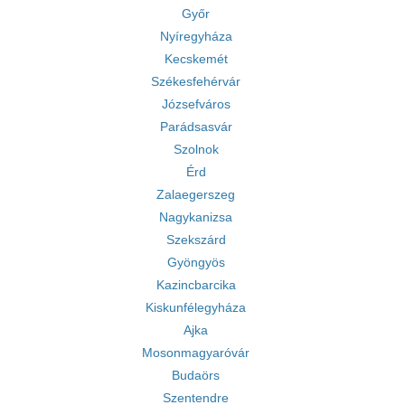
Győr
Nyíregyháza
Kecskemét
Székesfehérvár
Józsefváros
Parádsasvár
Szolnok
Érd
Zalaegerszeg
Nagykanizsa
Szekszárd
Gyöngyös
Kazincbarcika
Kiskunfélegyháza
Ajka
Mosonmagyaróvár
Budaörs
Szentendre