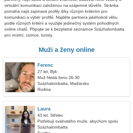
virtuální komunikaci založenou na vzájemné důvěře. Stránka
pomáhá najít zajímavé profily díky různým kritériím pro
komunikaci a výběr profilů. Najděte partnera jakéhokoli věku
podle různých kritérií a využijte jedinečný systém pohodlných
online chatů. Připojte se k bezplatné seznamce Százhalombatta
pro místní, cizince, turisty.
Muži a ženy online
Ferenc
27 let, Býk
Muž hledá ženu 26-30
Százhalombatta, Maďarsko
Rodina
Laura
43 let, Střelec
Potřebuji svalnatého muže, abychom spolu
tančili
Százhalombatta