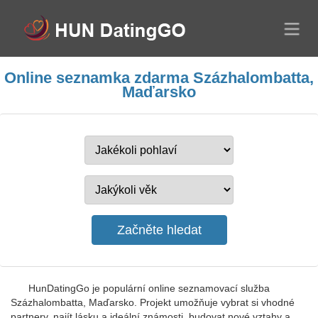
Online seznamka zdarma Százhalombatta,
Maďarsko
HunDatingGo je populární online seznamovací služba
Százhalombatta, Maďarsko. Projekt umožňuje vybrat si vhodné
partnery, najít lásku a ideální známosti, budovat nové vztahy a