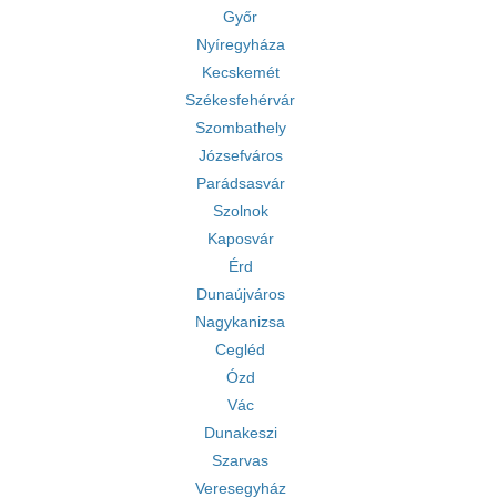
Győr
Nyíregyháza
Kecskemét
Székesfehérvár
Szombathely
Józsefváros
Parádsasvár
Szolnok
Kaposvár
Érd
Dunaújváros
Nagykanizsa
Cegléd
Ózd
Vác
Dunakeszi
Szarvas
Veresegyház