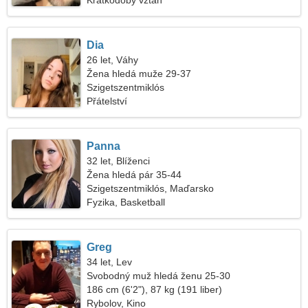
Krátkodobý vztah
Dia
26 let, Váhy
Žena hledá muže 29-37
Szigetszentmiklós
Přátelství
Panna
32 let, Blíženci
Žena hledá pár 35-44
Szigetszentmiklós, Maďarsko
Fyzika, Basketball
Greg
34 let, Lev
Svobodný muž hledá ženu 25-30
186 cm (6'2"), 87 kg (191 liber)
Rybolov, Kino