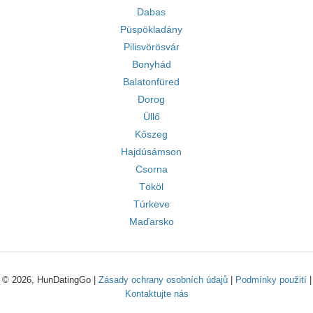
Dabas
Püspökladány
Pilisvörösvár
Bonyhád
Balatonfüred
Dorog
Üllő
Kőszeg
Hajdúsámson
Csorna
Tököl
Túrkeve
Maďarsko
© 2026, HunDatingGo |
Zásady ochrany osobních údajů
|
Podmínky použití
|
Kontaktujte nás