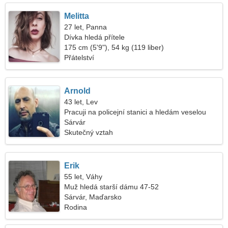
Melitta
27 let, Panna
Dívka hledá přítele
175 cm (5'9"), 54 kg (119 liber)
Přátelství
Arnold
43 let, Lev
Pracuji na policejní stanici a hledám veselou
ženu
Sárvár
Skutečný vztah
Erik
55 let, Váhy
Muž hledá starší dámu 47-52
Sárvár, Maďarsko
Rodina