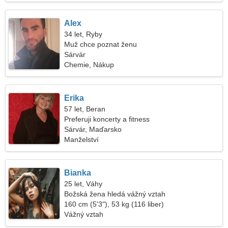
Alex
34 let, Ryby
Muž chce poznat ženu
Sárvár
Chemie, Nákup
Erika
57 let, Beran
Preferuji koncerty a fitness
Sárvár, Maďarsko
Manželství
Bianka
25 let, Váhy
Božská žena hledá vážný vztah
160 cm (5'3"), 53 kg (116 liber)
Vážný vztah