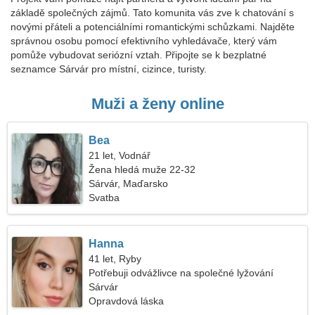
základě společných zájmů. Tato komunita vás zve k chatování s
novými přáteli a potenciálními romantickými schůzkami. Najděte
správnou osobu pomocí efektivního vyhledávače, který vám
pomůže vybudovat seriózní vztah. Připojte se k bezplatné
seznamce Sárvár pro místní, cizince, turisty.
Muži a ženy online
Bea
21 let, Vodnář
Žena hledá muže 22-32
Sárvár, Maďarsko
Svatba
Hanna
41 let, Ryby
Potřebuji odvážlivce na společné lyžování
Sárvár
Opravdová láska