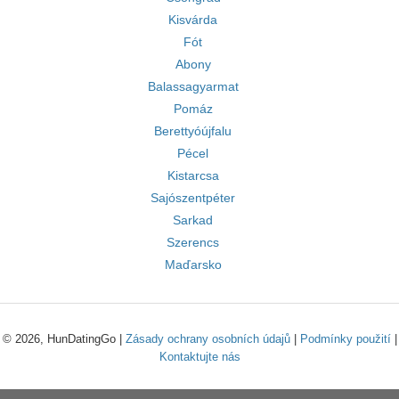
Kisvárda
Fót
Abony
Balassagyarmat
Pomáz
Berettyóújfalu
Pécel
Kistarcsa
Sajószentpéter
Sarkad
Szerencs
Maďarsko
© 2026, HunDatingGo |
Zásady ochrany osobních údajů
|
Podmínky použití
|
Kontaktujte nás