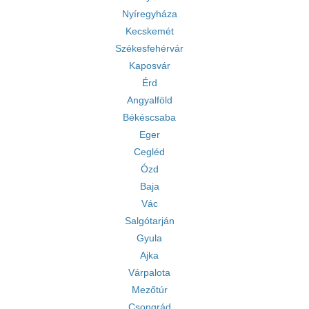
Nyíregyháza
Kecskemét
Székesfehérvár
Kaposvár
Érd
Angyalföld
Békéscsaba
Eger
Cegléd
Ózd
Baja
Vác
Salgótarján
Gyula
Ajka
Várpalota
Mezőtúr
Csongrád