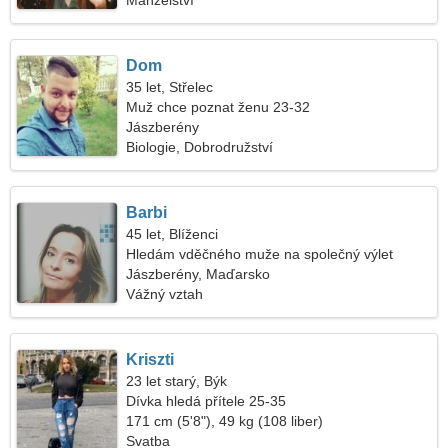
Manželství
Dom
35 let, Střelec
Muž chce poznat ženu 23-32
Jászberény
Biologie, Dobrodružství
Barbi
45 let, Blíženci
Hledám vděčného muže na společný výlet
Jászberény, Maďarsko
Vážný vztah
Kriszti
23 let starý, Býk
Dívka hledá přítele 25-35
171 cm (5'8"), 49 kg (108 liber)
Svatba