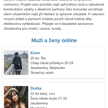
rozhovory. Projekt vám pomůže najít spřízněnou duši a vybudovat
konstruktivní vztahy s ideálními partnery.Tato komunita umožňuje
všem účastníkům najít při hledání ty správné uživatele. K nalezení
nových přátel a partnerů můžete použít různá kritéria díky
efektivnímu vyhledávači. Připojte se k bezplatné seznamce
Jászberény pro místní, cizince, turisty.
Muži a ženy online
Keve
25 let, Štír
Chlap hledá přítelkyni 25-29
Jászberény, Maďarsko
Skutečný vztah
Dorka
22 let starý, Lev
Žena hledá muže 27-33
Jászberény