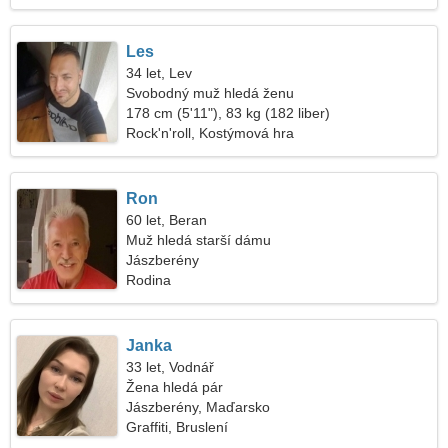
Les
34 let, Lev
Svobodný muž hledá ženu
178 cm (5'11"), 83 kg (182 liber)
Rock'n'roll, Kostýmová hra
Ron
60 let, Beran
Muž hledá starší dámu
Jászberény
Rodina
Janka
33 let, Vodnář
Žena hledá pár
Jászberény, Maďarsko
Graffiti, Bruslení