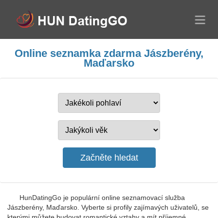
Online seznamka zdarma Jászberény,
Maďarsko
HunDatingGo je populární online seznamovací služba
Jászberény, Maďarsko. Vyberte si profily zajímavých uživatelů, se
kterými můžete budovat romantické vztahy a mít příjemné