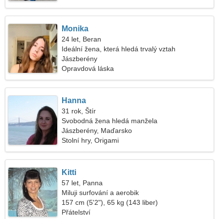
Monika
24 let, Beran
Ideální žena, která hledá trvalý vztah
Jászberény
Opravdová láska
Hanna
31 rok, Štír
Svobodná žena hledá manžela
Jászberény, Maďarsko
Stolní hry, Origami
Kitti
57 let, Panna
Miluji surfování a aerobik
157 cm (5'2"), 65 kg (143 liber)
Přátelství