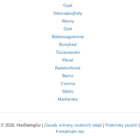
Gyál
Sátoraljaújhely
Abony
Göd
Balassagyarmat
Bonyhád
Tiszavasvári
Pécel
Balatonfüred
Barcs
Csorna
Siklós
Maďarsko
© 2026, HunDatingGo |
Zásady ochrany osobních údajů
|
Podmínky použití
|
Kontaktujte nás