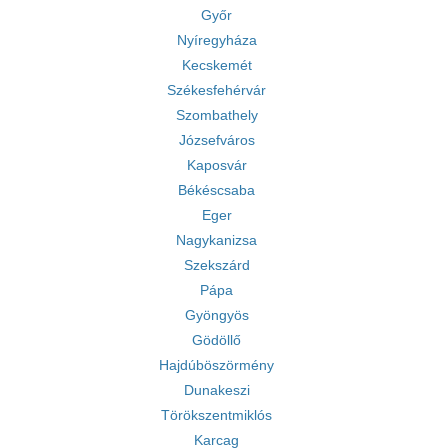
Győr
Nyíregyháza
Kecskemét
Székesfehérvár
Szombathely
Józsefváros
Kaposvár
Békéscsaba
Eger
Nagykanizsa
Szekszárd
Pápa
Gyöngyös
Gödöllő
Hajdúböszörmény
Dunakeszi
Törökszentmiklós
Karcag